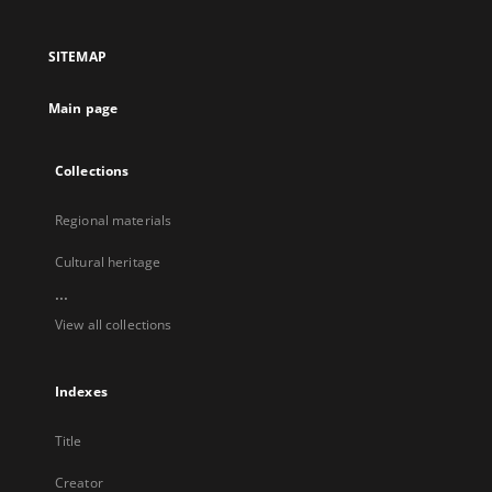
in
in
in
in
a
a
a
a
SITEMAP
new
new
new
new
tab
tab
tab
tab
Main page
Collections
Regional materials
Cultural heritage
...
View all collections
Indexes
Title
Creator