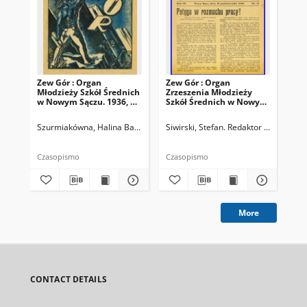
Zew Gór : Organ
Zew Gór : Organ
Zew
Młodzieży Szkół Średnich
Zrzeszenia Młodzieży
Zrz
w Nowym Sączu. 1936, R.
Szkół Średnich w Nowym
Sz
3, nr 26
Sączu. 1935, R. 3, nr 15
Sąc
Szurmiakówna, Halina Barbara (1920-1945). Redaktor naczelny
Siwirski, Stefan. Redaktor naczelny
Siw
Czasopismo
Czasopismo
Cza
More
CONTACT DETAILS