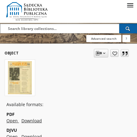
Advanced search
?
OBJECT
Available formats:
PDF
Open
Download
DJVU
Open
Download