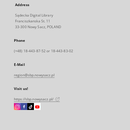
Address
Sądecka Digital Library
Franciszkanska St. 11
33-300 Nowy Sacz, POLAND
Phone
(+48) 18-443-87-52 or 18-443-83-02
E-Mail
region@sbp.nowysacz.pl
Visit us!
https://sbp.nowysacz.pl/
Instagram
Facebook
Instagram
Instagram
External
External
External
External
link,
link,
link,
link,
will
will
will
will
open
open
open
open