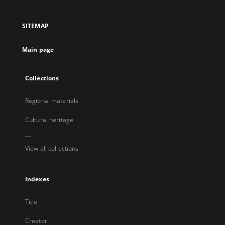
in
in
in
in
a
a
a
a
SITEMAP
new
new
new
new
tab
tab
tab
tab
Main page
Collections
Regional materials
Cultural heritage
...
View all collections
Indexes
Title
Creator