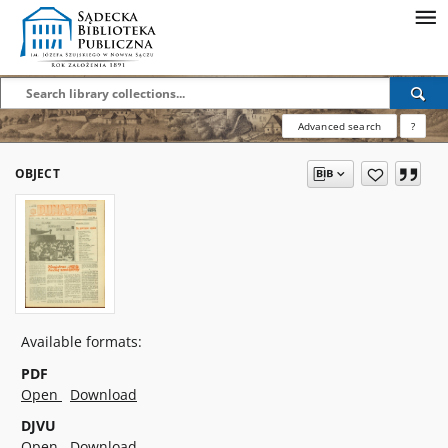
Advanced search
?
OBJECT
Available formats:
PDF
Open
Download
DJVU
Open
Download