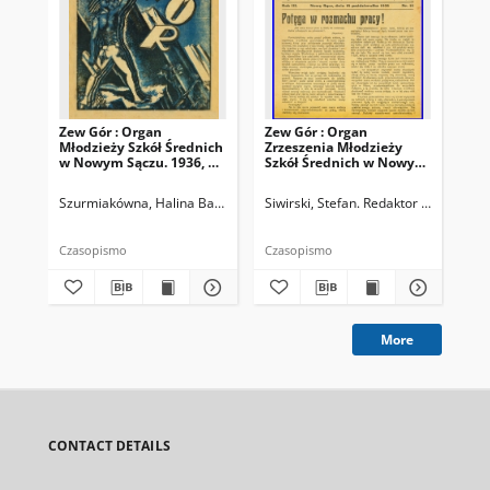
Zew Gór : Organ
Zew Gór : Organ
Zew
Młodzieży Szkół Średnich
Zrzeszenia Młodzieży
Zrz
w Nowym Sączu. 1936, R.
Szkół Średnich w Nowym
Sz
3, nr 26
Sączu. 1935, R. 3, nr 15
Sąc
Szurmiakówna, Halina Barbara (1920-1945). Redaktor naczelny
Siwirski, Stefan. Redaktor naczelny
Siw
Czasopismo
Czasopismo
Cza
More
CONTACT DETAILS