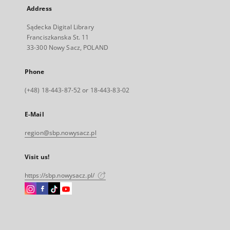
Address
Sądecka Digital Library
Franciszkanska St. 11
33-300 Nowy Sacz, POLAND
Phone
(+48) 18-443-87-52 or 18-443-83-02
E-Mail
region@sbp.nowysacz.pl
Visit us!
https://sbp.nowysacz.pl/
Instagram
Facebook
Instagram
Instagram
External
External
External
External
link,
link,
link,
link,
will
will
will
will
open
open
open
open