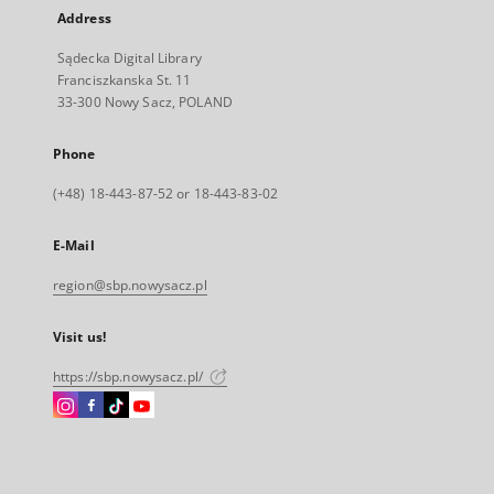
Address
Sądecka Digital Library
Franciszkanska St. 11
33-300 Nowy Sacz, POLAND
Phone
(+48) 18-443-87-52 or 18-443-83-02
E-Mail
region@sbp.nowysacz.pl
Visit us!
https://sbp.nowysacz.pl/
Instagram
Facebook
Instagram
Instagram
External
External
External
External
link,
link,
link,
link,
will
will
will
will
open
open
open
open