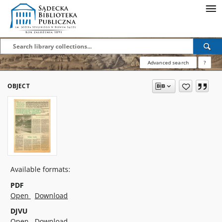
Advanced search
?
OBJECT
Available formats:
PDF
Open
Download
DJVU
Open
Download