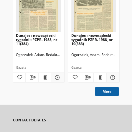
Dunajec : nowosądecki
Dunajec : nowosądecki
Dun
tygodnik PZPR. 1988, nr
tygodnik PZPR. 1988, nr
198
11(384)
10(383)
338
Ogorzałek, Adam. Redaktor naczelny
Ogorzałek, Adam. Redaktor naczelny
Ogo
Gazeta
Gazeta
Gaz
More
CONTACT DETAILS