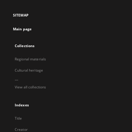
in
in
in
in
a
a
a
a
SITEMAP
new
new
new
new
tab
tab
tab
tab
Main page
Collections
Regional materials
Cultural heritage
...
View all collections
Indexes
Title
Creator