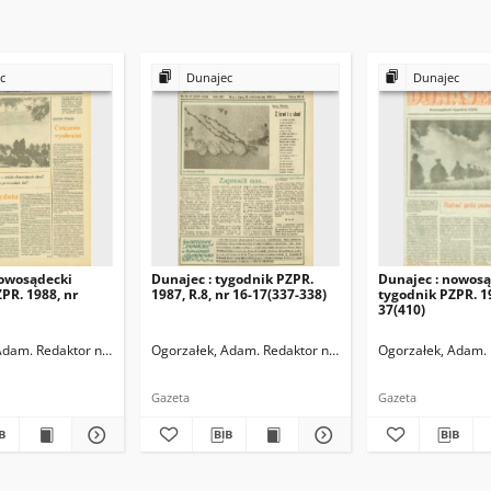
c
Dunajec
Dunajec
nowosądecki
Dunajec : tygodnik PZPR.
Dunajec : nowosą
PR. 1988, nr
1987, R.8, nr 16-17(337-338)
tygodnik PZPR. 1
37(410)
Adam. Redaktor naczelny
Ogorzałek, Adam. Redaktor naczelny
Ogorzałek, Adam. 
Gazeta
Gazeta