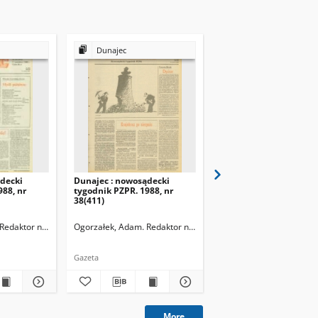
Dunajec
Dunajec
decki
Dunajec : nowosądecki
Dunajec : nowosądecki
988, nr
tygodnik PZPR. 1988, nr
tygodnik PZPR. 1988, n
38(411)
46(419)
Redaktor naczelny
Ogorzałek, Adam. Redaktor naczelny
Ogorzałek, Adam. Redak
Gazeta
Gazeta
More