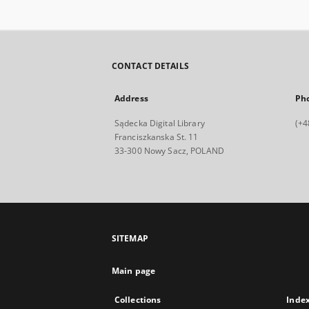
CONTACT DETAILS
Address
Ph
Sądecka Digital Library
(+4
Franciszkanska St. 11
33-300 Nowy Sacz, POLAND
SITEMAP
Main page
Collections
Inde