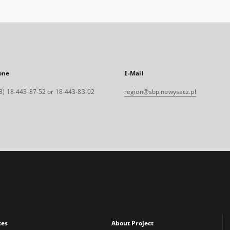
one
E-Mail
8) 18-443-87-52 or 18-443-83-02
region@sbp.nowysacz.pl
xes
About Project