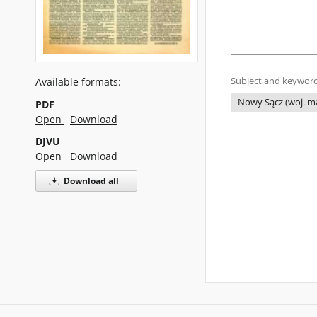
Subject and keyword
Available formats:
Nowy Sącz (woj. ma
PDF
Open
Download
DJVU
Open
Download
Download all