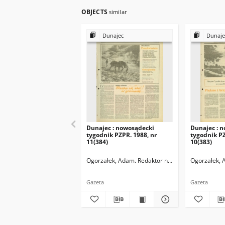
OBJECTS
similar
Dunajec
Dunaje
Dunajec : nowosądecki
Dunajec : 
tygodnik PZPR. 1988, nr
tygodnik PZ
11(384)
10(383)
Ogorzałek, Adam. Redaktor naczelny
Ogorzałek, 
Gazeta
Gazeta