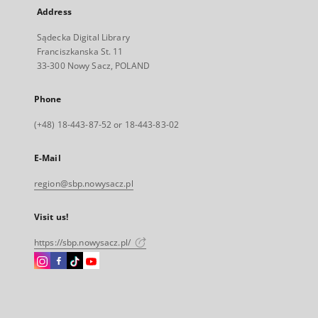
Address
Sądecka Digital Library
Franciszkanska St. 11
33-300 Nowy Sacz, POLAND
Phone
(+48) 18-443-87-52 or 18-443-83-02
E-Mail
region@sbp.nowysacz.pl
Visit us!
https://sbp.nowysacz.pl/
Instagram
Facebook
Instagram
Instagram
External
External
External
External
link,
link,
link,
link,
will
will
will
will
open
open
open
open