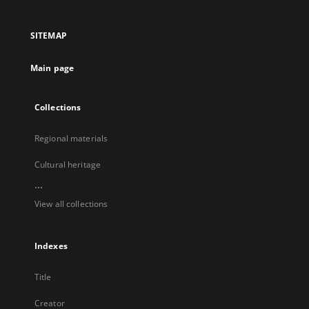
in
in
in
in
a
a
a
a
SITEMAP
new
new
new
new
tab
tab
tab
tab
Main page
Collections
Regional materials
Cultural heritage
...
View all collections
Indexes
Title
Creator