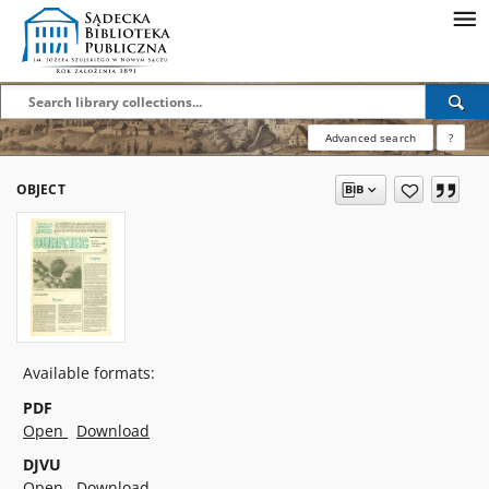
Advanced search
?
OBJECT
Available formats:
PDF
Open
Download
DJVU
Open
Download