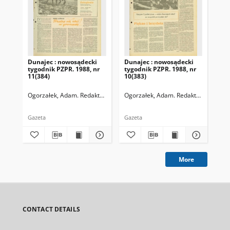
Dunajec : nowosądecki
Dunajec : nowosądecki
Dun
tygodnik PZPR. 1988, nr
tygodnik PZPR. 1988, nr
198
11(384)
10(383)
338
Ogorzałek, Adam. Redaktor naczelny
Ogorzałek, Adam. Redaktor naczelny
Ogo
Gazeta
Gazeta
Gaz
More
CONTACT DETAILS