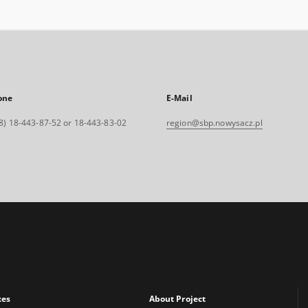
one
E-Mail
8) 18-443-87-52 or 18-443-83-02
region@sbp.nowysacz.pl
xes
About Project