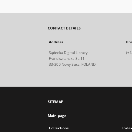
CONTACT DETAILS
Address
Ph
Sądecka Digital Library
(+4
Franciszkanska St. 11
33-300 Nowy Sacz, POLAND
SITEMAP
Main page
Collections
Inde