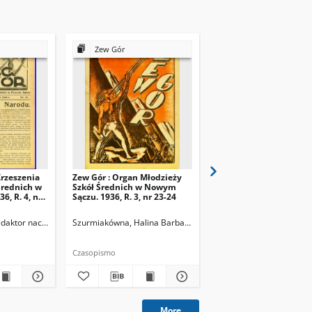
Zew Gór
Zew Gór
Zrzeszenia
Zew Gór : Organ Młodzieży
Zew Gór : Organ Młodz
Średnich w
Szkół Średnich w Nowym
Szkół Średnich w Now
, R. 4, nr
Sączu. 1936, R. 3, nr 23-24
Sączu. 1936, R. 3, nr 25
Redaktor naczelny
Szurmiakówna, Halina Barbara (1920-1945). Redaktor naczel
Szurmiakówna, Halina B
Czasopismo
Czasopismo
More