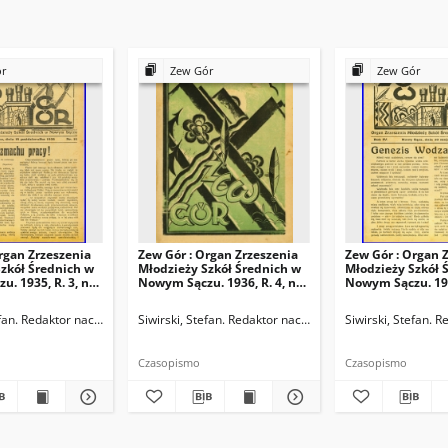
ór
Zew Gór
Zew Gór
rgan Zrzeszenia
Zew Gór : Organ Zrzeszenia
Zew Gór : Organ 
zkół Średnich w
Młodzieży Szkół Średnich w
Młodzieży Szkół 
. 1935, R. 3, nr
Nowym Sączu. 1936, R. 4, nr
Nowym Sączu. 1936
20
21
ktor naczelny
efan. Redaktor naczelny
Siwirski, Stefan. Redaktor naczelny
Siwirski, Stefan. 
Czasopismo
Czasopismo