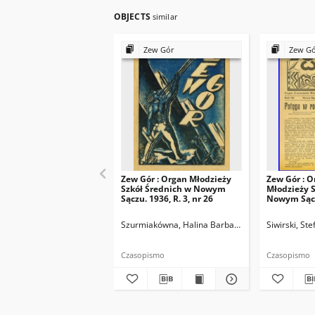
OBJECTS
similar
Zew Gór
Zew G
Zew Gór : Organ Młodzieży
Zew Gór : O
Szkół Średnich w Nowym
Młodzieży S
Sączu. 1936, R. 3, nr 26
Nowym Sączu
15
Szurmiakówna, Halina Barbara (1920-1945). Reda
Siwirski, St
Czasopismo
Czasopismo