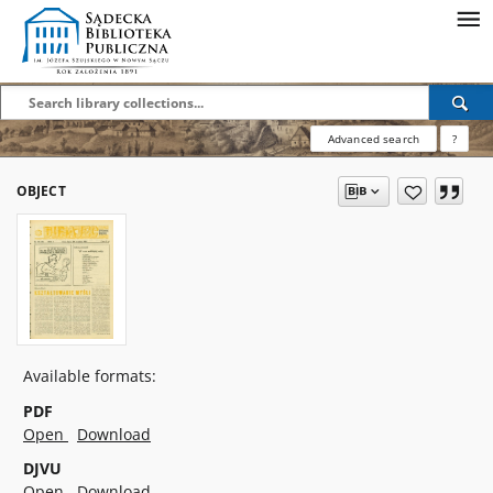
Advanced search
?
OBJECT
Available formats:
PDF
Open
Download
DJVU
Open
Download