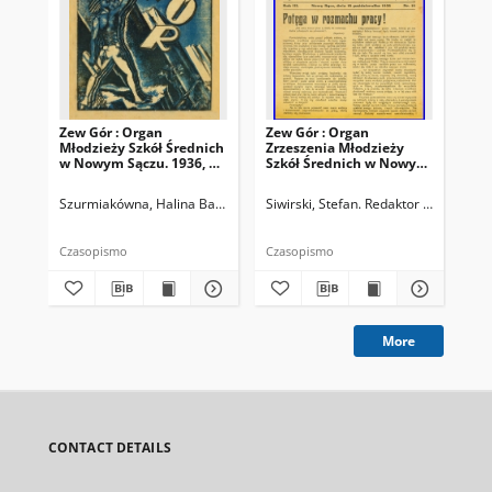
Zew Gór : Organ
Zew Gór : Organ
Zew
Młodzieży Szkół Średnich
Zrzeszenia Młodzieży
Zrz
w Nowym Sączu. 1936, R.
Szkół Średnich w Nowym
Sz
3, nr 26
Sączu. 1935, R. 3, nr 15
Sąc
Szurmiakówna, Halina Barbara (1920-1945). Redaktor naczelny
Siwirski, Stefan. Redaktor naczelny
Siw
Czasopismo
Czasopismo
Cza
More
CONTACT DETAILS