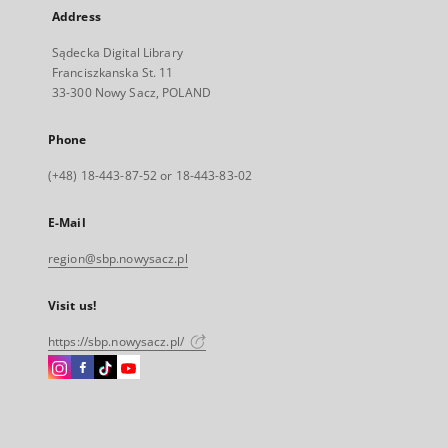
Address
Sądecka Digital Library
Franciszkanska St. 11
33-300 Nowy Sacz, POLAND
Phone
(+48) 18-443-87-52 or 18-443-83-02
E-Mail
region@sbp.nowysacz.pl
Visit us!
https://sbp.nowysacz.pl/
Instagram
Facebook
Instagram
Instagram
External
External
External
External
link,
link,
link,
link,
will
will
will
will
open
open
open
open