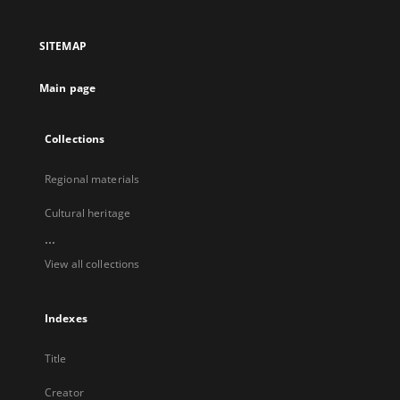
in
in
in
in
a
a
a
a
SITEMAP
new
new
new
new
tab
tab
tab
tab
Main page
Collections
Regional materials
Cultural heritage
...
View all collections
Indexes
Title
Creator