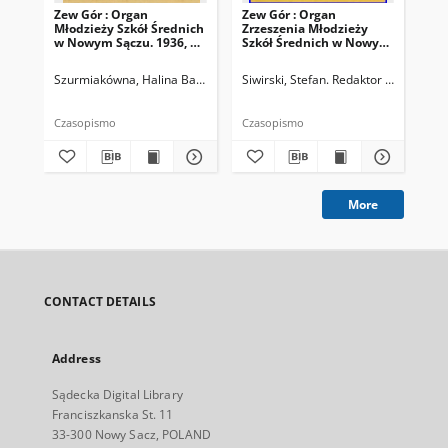
Zew Gór : Organ
Zew Gór : Organ
Zew
Młodzieży Szkół Średnich
Zrzeszenia Młodzieży
Zrz
w Nowym Sączu. 1936, R.
Szkół Średnich w Nowym
Sz
3, nr 26
Sączu. 1935, R. 3, nr 15
Sąc
Szurmiakówna, Halina Barbara (1920-1945). Redaktor naczelny
Siwirski, Stefan. Redaktor naczelny
Siw
Czasopismo
Czasopismo
Cza
More
CONTACT DETAILS
Address
Sądecka Digital Library
Franciszkanska St. 11
33-300 Nowy Sacz, POLAND