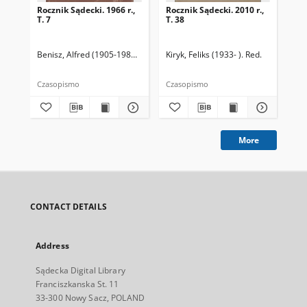
Rocznik Sądecki. 1966 r.,
Rocznik Sądecki. 2010 r.,
Roc
T. 7
T. 38
T. 
Benisz, Alfred (1905-1987). Red.
Czernecka, Stefania. Red.
Kiryk, Feliks (1933- ). Red.
Dziwik, Kaz
Kir
Czasopismo
Czasopismo
Cza
More
CONTACT DETAILS
Address
Sądecka Digital Library
Franciszkanska St. 11
33-300 Nowy Sacz, POLAND