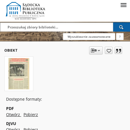
Wyszukiwanie zaawansowane
?
OBIEKT
Dostępne formaty:
PDF
Otwórz
Pobierz
DJVU
Otwórz
Pobierz