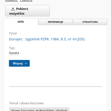
Pobierz
wszystkie
OPIS
INFORMACJE
STRUKTURA
Tytuł:
Dunajec : tygodnik PZPR. 1984, R.5, nr 41(205)
Typ:
Gazeta
Więcej
Temat i słowa kluczowe:
Nowy Sącz (woj. małopolskie ; okolice)