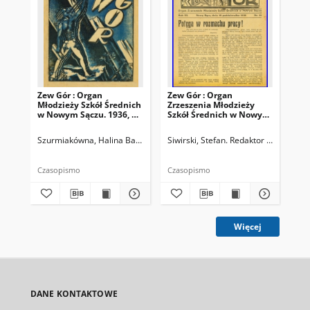
Zew Gór : Organ
Zew Gór : Organ
Zew
Młodzieży Szkół Średnich
Zrzeszenia Młodzieży
Zrz
w Nowym Sączu. 1936, R.
Szkół Średnich w Nowym
Sz
3, nr 26
Sączu. 1935, R. 3, nr 15
Sąc
Szurmiakówna, Halina Barbara (1920-1945). Redaktor naczelny
Siwirski, Stefan. Redaktor naczelny
Siw
Czasopismo
Czasopismo
Cza
Więcej
DANE KONTAKTOWE