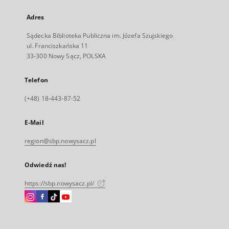
Adres
Sądecka Biblioteka Publiczna im. Józefa Szujskiego
ul. Franciszkańska 11
33-300 Nowy Sącz, POLSKA
Telefon
(+48) 18-443-87-52
E-Mail
region@sbp.nowysacz.pl
Odwiedź nas!
https://sbp.nowysacz.pl/
Instagram
Facebook
Instagram
Instagram
Link
Link
Link
Link
zewnętrzny,
zewnętrzny,
zewnętrzny,
zewnętrzny,
otworzy
otworzy
otworzy
otworzy