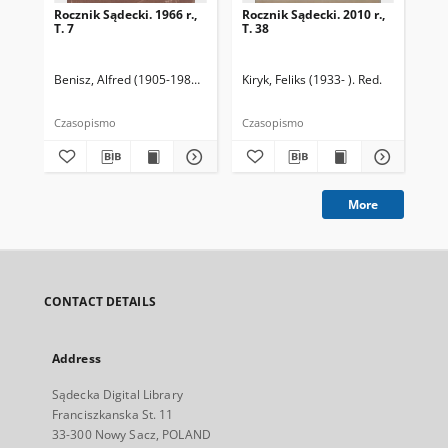
Rocznik Sądecki. 1966 r.,
Rocznik Sądecki. 2010 r.,
Roc
T. 7
T. 38
T. 
Benisz, Alfred (1905-1987). Red.
Czernecka, Stefania. Red.
Kiryk, Feliks (1933- ). Red.
Dziwik, Kaz
Kir
Czasopismo
Czasopismo
Cza
More
CONTACT DETAILS
Address
Sądecka Digital Library
Franciszkanska St. 11
33-300 Nowy Sacz, POLAND