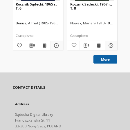
Rocznik Sądecki. 1965 r.,
Rocznik Sądecki. 1967 r.,
Roc
T. 6
T. 8
T. 
Benisz, Alfred (1905-1987). Redaktor
Nowak, Marian (1913-1991). Redakto
Dziwik, Kazimierz (1931-1991). R
Now
Czasopismo
Czasopismo
Cza
More
CONTACT DETAILS
Address
Sądecka Digital Library
Franciszkanska St. 11
33-300 Nowy Sacz, POLAND