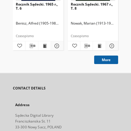
Rocznik Sądecki. 1965 r.,
Rocznik Sądecki. 1967 r.,
Roc
T. 6
T. 8
T. 
Benisz, Alfred (1905-1987). Redaktor
Nowak, Marian (1913-1991). Redakto
Dziwik, Kazimierz (1931-1991). R
Now
Czasopismo
Czasopismo
Cza
More
CONTACT DETAILS
Address
Sądecka Digital Library
Franciszkanska St. 11
33-300 Nowy Sacz, POLAND