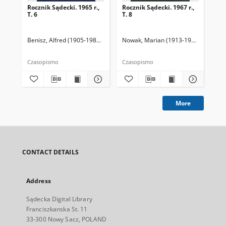
Rocznik Sądecki. 1965 r.,
Rocznik Sądecki. 1967 r.,
Roc
T. 6
T. 8
T. 
Benisz, Alfred (1905-1987). Redaktor
Nowak, Marian (1913-1991). Redakto
Dziwik, Kazimierz (1931-1991). R
Now
Czasopismo
Czasopismo
Cza
More
CONTACT DETAILS
Address
Sądecka Digital Library
Franciszkanska St. 11
33-300 Nowy Sacz, POLAND