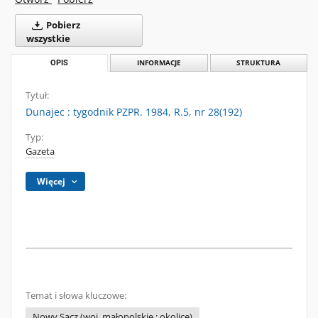
Pobierz
wszystkie
OPIS
INFORMACJE
STRUKTURA
Tytuł:
Dunajec : tygodnik PZPR. 1984, R.5, nr 28(192)
Typ:
Gazeta
Więcej
Temat i słowa kluczowe:
Nowy Sącz (woj. małopolskie ; okolice)