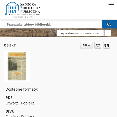
Wyszukiwanie zaawansowane
?
OBIEKT
Dostępne formaty:
PDF
Otwórz
Pobierz
DJVU
Otwórz
Pobierz