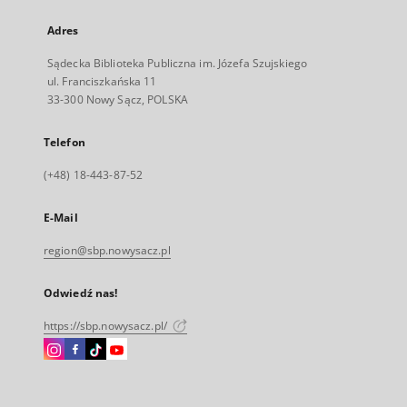
Adres
Sądecka Biblioteka Publiczna im. Józefa Szujskiego
ul. Franciszkańska 11
33-300 Nowy Sącz, POLSKA
Telefon
(+48) 18-443-87-52
E-Mail
region@sbp.nowysacz.pl
Odwiedź nas!
https://sbp.nowysacz.pl/
Instagram
Facebook
Instagram
Instagram
Link
Link
Link
Link
zewnętrzny,
zewnętrzny,
zewnętrzny,
zewnętrzny,
otworzy
otworzy
otworzy
otworzy