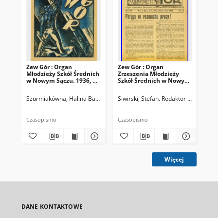
Zew Gór : Organ
Zew Gór : Organ
Zew
Młodzieży Szkół Średnich
Zrzeszenia Młodzieży
Zrz
w Nowym Sączu. 1936, R.
Szkół Średnich w Nowym
Sz
3, nr 26
Sączu. 1935, R. 3, nr 15
Sąc
Szurmiakówna, Halina Barbara (1920-1945). Redaktor naczelny
Siwirski, Stefan. Redaktor naczelny
Siw
Czasopismo
Czasopismo
Cza
Więcej
DANE KONTAKTOWE