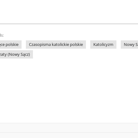
s:
ce polskie
Czasopisma katolickie polskie
Katolicyzm
Nowy Są
zaty (Nowy Sącz)