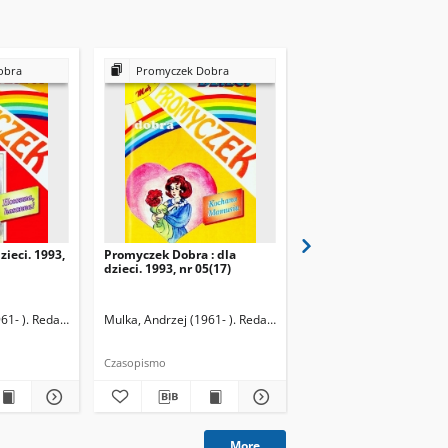
obra
Promyczek Dobra
Promyczek Dobra
zieci. 1993,
Promyczek Dobra : dla
Promyczek Dobra : dla
dzieci. 1993, nr 05(17)
dzieci. 1993, nr 06(18)
61- ). Redaktor naczelny
Mulka, Andrzej (1961- ). Redaktor naczelny
Mulka, Andrzej (1961- ).
Czasopismo
Czasopismo
More