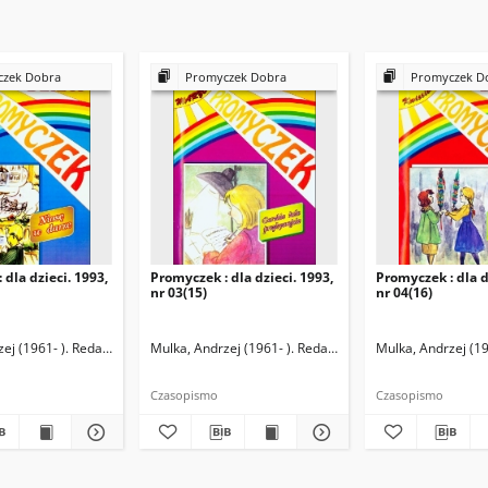
zek Dobra
Promyczek Dobra
Promyczek D
 dla dzieci. 1993,
Promyczek : dla dzieci. 1993,
Promyczek : dla d
nr 03(15)
nr 04(16)
ej (1961- ). Redaktor naczelny
Mulka, Andrzej (1961- ). Redaktor naczelny
Mulka, Andrzej (19
Czasopismo
Czasopismo