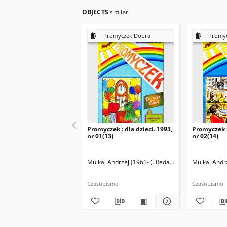
OBJECTS
similar
Promyczek Dobra
Promyc
Promyczek : dla dzieci. 1993,
Promyczek :
nr 01(13)
nr 02(14)
Mulka, Andrzej (1961- ). Redaktor naczelny
Mulka, Andrz
Czasopismo
Czasopismo