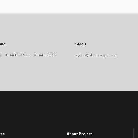
one
E-Mail
8) 18-443-87-52 or 18-443-83-02
region@sbp.nowysacz.pl
xes
About Project