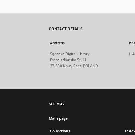
CONTACT DETAILS
Address
Ph
Sądecka Digital Library
(+4
Franciszkanska St. 11
33-300 Nowy Sacz, POLAND
SITEMAP
Main page
Collections
Inde