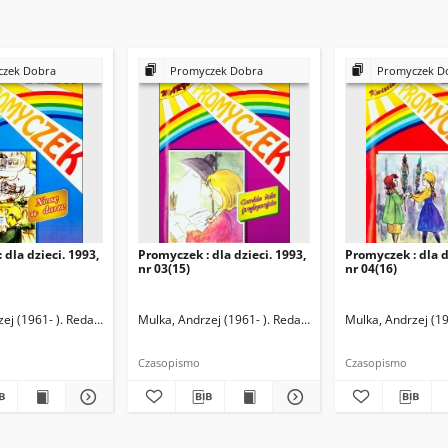
zek Dobra
Promyczek Dobra
Promyczek D
 dla dzieci. 1993,
Promyczek : dla dzieci. 1993,
Promyczek : dla d
nr 03(15)
nr 04(16)
ej (1961- ). Redaktor naczelny
Mulka, Andrzej (1961- ). Redaktor naczelny
Mulka, Andrzej (19
Czasopismo
Czasopismo