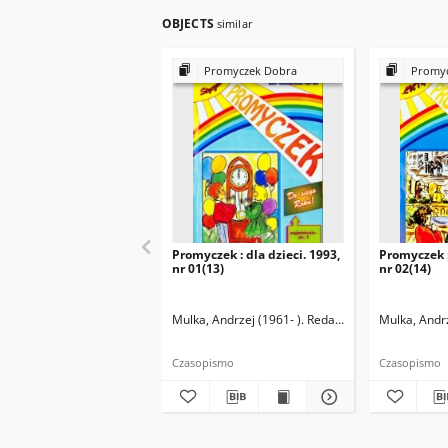
OBJECTS
similar
Promyczek Dobra
Promyc
Promyczek : dla dzieci. 1993,
Promyczek :
nr 01(13)
nr 02(14)
Mulka, Andrzej (1961- ). Redaktor naczelny
Mulka, Andrz
Czasopismo
Czasopismo