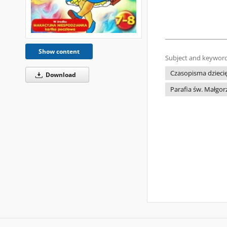
Show content
Subject and keyword
Czasopisma dziecię
Download
Parafia św. Małgor