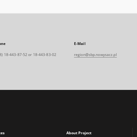
one
E-Mail
8) 18-443-87-52 or 18-443-83-02
region@sbp.nowysacz.pl
xes
About Project