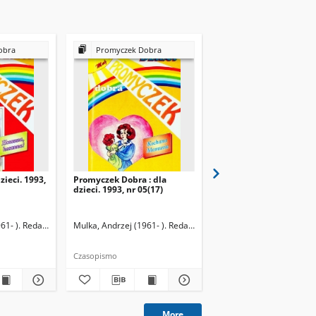
obra
Promyczek Dobra
Promyczek Dobra
zieci. 1993,
Promyczek Dobra : dla
Promyczek Dobra : dla
dzieci. 1993, nr 05(17)
dzieci. 1993, nr 06(18)
61- ). Redaktor naczelny
Mulka, Andrzej (1961- ). Redaktor naczelny
Mulka, Andrzej (1961- ).
Czasopismo
Czasopismo
More