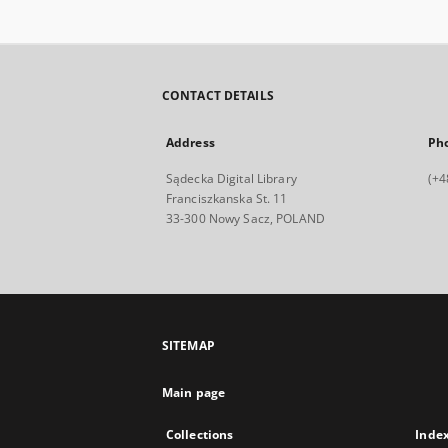
CONTACT DETAILS
Address
Ph
Sądecka Digital Library
(+4
Franciszkanska St. 11
33-300 Nowy Sacz, POLAND
SITEMAP
Main page
Collections
Inde