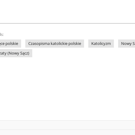
s:
ce polskie
Czasopisma katolickie polskie
Katolicyzm
Nowy Są
zaty (Nowy Sącz)