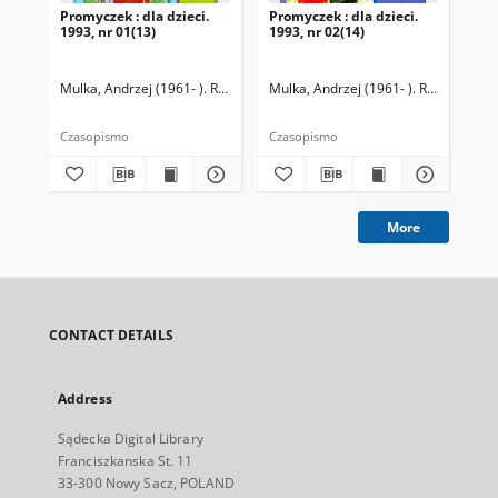
Promyczek : dla dzieci.
Promyczek : dla dzieci.
Pro
1993, nr 01(13)
1993, nr 02(14)
199
Mulka, Andrzej (1961- ). Redaktor naczelny
Mulka, Andrzej (1961- ). Redaktor na
Mul
Czasopismo
Czasopismo
Cza
More
CONTACT DETAILS
Address
Sądecka Digital Library
Franciszkanska St. 11
33-300 Nowy Sacz, POLAND