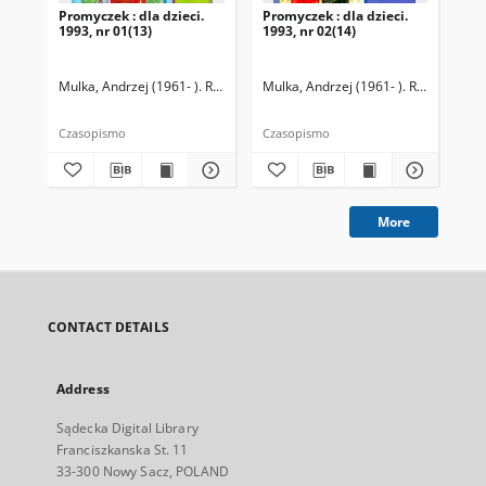
Promyczek : dla dzieci.
Promyczek : dla dzieci.
Pro
1993, nr 01(13)
1993, nr 02(14)
199
Mulka, Andrzej (1961- ). Redaktor naczelny
Mulka, Andrzej (1961- ). Redaktor na
Mul
Czasopismo
Czasopismo
Cza
More
CONTACT DETAILS
Address
Sądecka Digital Library
Franciszkanska St. 11
33-300 Nowy Sacz, POLAND