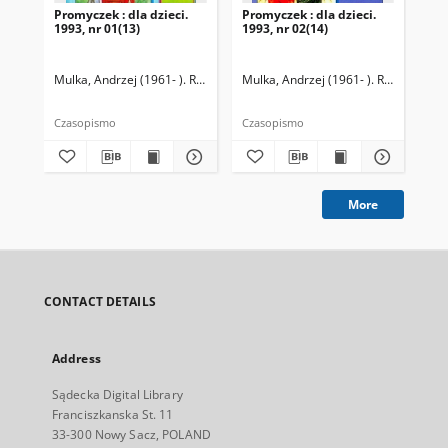
Promyczek : dla dzieci.
Promyczek : dla dzieci.
Pro
1993, nr 01(13)
1993, nr 02(14)
199
Mulka, Andrzej (1961- ). Redaktor naczelny
Mulka, Andrzej (1961- ). Redaktor na
Mul
Czasopismo
Czasopismo
Cza
More
CONTACT DETAILS
Address
Sądecka Digital Library
Franciszkanska St. 11
33-300 Nowy Sacz, POLAND