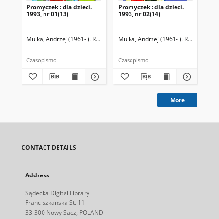
Promyczek : dla dzieci.
Promyczek : dla dzieci.
Pro
1993, nr 01(13)
1993, nr 02(14)
199
Mulka, Andrzej (1961- ). Redaktor naczelny
Mulka, Andrzej (1961- ). Redaktor na
Mul
Czasopismo
Czasopismo
Cza
More
CONTACT DETAILS
Address
Sądecka Digital Library
Franciszkanska St. 11
33-300 Nowy Sacz, POLAND