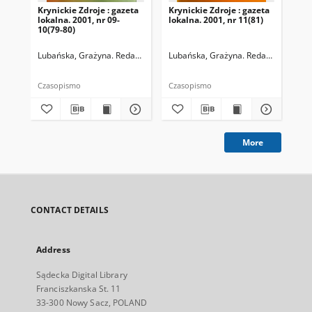
Krynickie Zdroje : gazeta
Krynickie Zdroje : gazeta
Kry
lokalna. 2001, nr 09-
lokalna. 2001, nr 11(81)
lok
10(79-80)
Lubańska, Grażyna. Redaktor naczelny
Lubańska, Grażyna. Redaktor naczel
Lub
Czasopismo
Czasopismo
Cza
More
CONTACT DETAILS
Address
Sądecka Digital Library
Franciszkanska St. 11
33-300 Nowy Sacz, POLAND