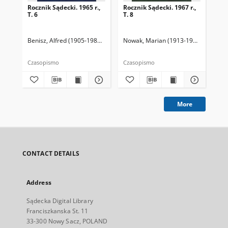
Rocznik Sądecki. 1965 r.,
Rocznik Sądecki. 1967 r.,
Roc
T. 6
T. 8
T. 
Benisz, Alfred (1905-1987). Redaktor
Nowak, Marian (1913-1991). Redakto
Dziwik, Kazimierz (1931-1991). R
Now
Czasopismo
Czasopismo
Cza
More
CONTACT DETAILS
Address
Sądecka Digital Library
Franciszkanska St. 11
33-300 Nowy Sacz, POLAND