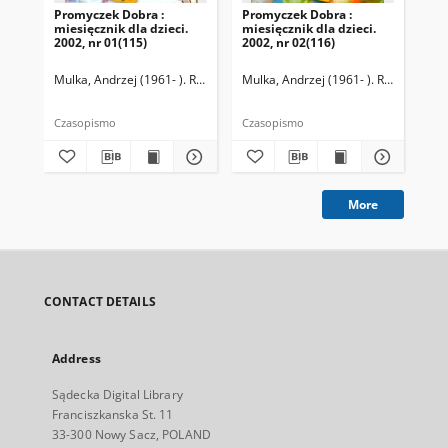
Promyczek Dobra :
Promyczek Dobra :
Pr
miesięcznik dla dzieci.
miesięcznik dla dzieci.
mie
2002, nr 01(115)
2002, nr 02(116)
200
Mulka, Andrzej (1961- ). Redaktor naczelny
Mulka, Andrzej (1961- ). Redaktor na
Mul
Czasopismo
Czasopismo
Cza
More
CONTACT DETAILS
Address
Sądecka Digital Library
Franciszkanska St. 11
33-300 Nowy Sacz, POLAND