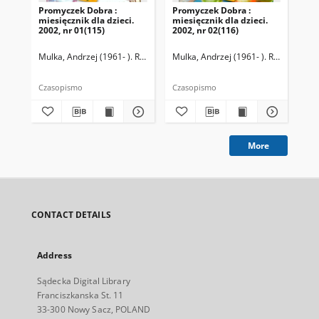
Promyczek Dobra :
Promyczek Dobra :
Pr
miesięcznik dla dzieci.
miesięcznik dla dzieci.
mie
2002, nr 01(115)
2002, nr 02(116)
200
Mulka, Andrzej (1961- ). Redaktor naczelny
Mulka, Andrzej (1961- ). Redaktor na
Mul
Czasopismo
Czasopismo
Cza
More
CONTACT DETAILS
Address
Sądecka Digital Library
Franciszkanska St. 11
33-300 Nowy Sacz, POLAND