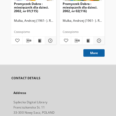
Promyczek Dobra :
Promyczek Dobra :
Pr
miesięcznik dla dzieci.
miesięcznik dla dzieci.
mie
2002, nr 01(115)
2002, nr 02(116)
200
Mulka, Andrzej (1961- ). Redaktor naczelny
Mulka, Andrzej (1961- ). Redaktor na
Mul
Czasopismo
Czasopismo
Cza
More
CONTACT DETAILS
Address
Sądecka Digital Library
Franciszkanska St. 11
33-300 Nowy Sacz, POLAND