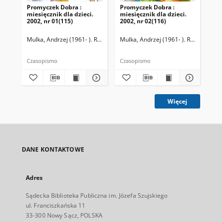
Promyczek Dobra :
Promyczek Dobra :
Pr
miesięcznik dla dzieci.
miesięcznik dla dzieci.
mie
2002, nr 01(115)
2002, nr 02(116)
200
Mulka, Andrzej (1961- ). Redaktor naczelny
Mulka, Andrzej (1961- ). Redaktor na
Mul
Czasopismo
Czasopismo
Cza
Więcej
DANE KONTAKTOWE
Adres
Sądecka Biblioteka Publiczna im. Józefa Szujskiego
ul. Franciszkańska 11
33-300 Nowy Sącz, POLSKA