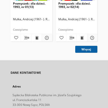
Promyczek : dla dzieci.
Promyczek : dla dzieci.
Pro
1993, nr 01(13)
1993, nr 02(14)
199
Mulka, Andrzej (1961- ). Redaktor naczelny
Mulka, Andrzej (1961- ). Redaktor na
Mul
Czasopismo
Czasopismo
Cza
Więcej
DANE KONTAKTOWE
Adres
Sądecka Biblioteka Publiczna im. Józefa Szujskiego
ul. Franciszkańska 11
33-300 Nowy Sącz, POLSKA