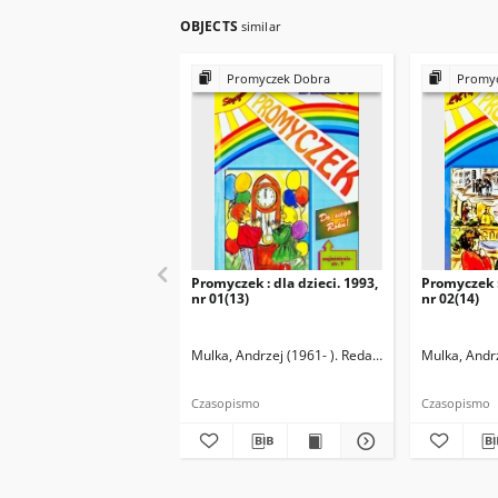
OBJECTS
similar
Promyczek Dobra
Promyc
Promyczek : dla dzieci. 1993,
Promyczek :
nr 01(13)
nr 02(14)
Mulka, Andrzej (1961- ). Redaktor naczelny
Mulka, Andrz
Czasopismo
Czasopismo