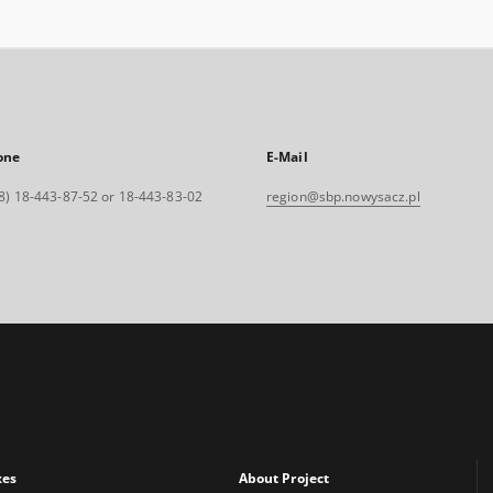
one
E-Mail
8) 18-443-87-52 or 18-443-83-02
region@sbp.nowysacz.pl
xes
About Project