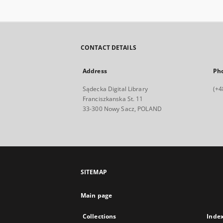
CONTACT DETAILS
Address
Ph
Sądecka Digital Library
(+4
Franciszkanska St. 11
33-300 Nowy Sacz, POLAND
SITEMAP
Main page
Collections
Inde