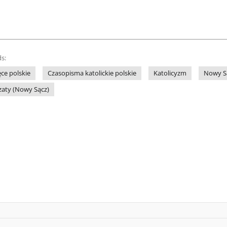
s:
ce polskie
Czasopisma katolickie polskie
Katolicyzm
Nowy Są
zaty (Nowy Sącz)