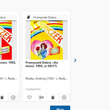
obra
Promyczek Dobra
Promyczek Dobra
zieci. 1993,
Promyczek Dobra : dla
Promyczek Dobra : dla
dzieci. 1993, nr 05(17)
dzieci. 1993, nr 06(18)
61- ). Redaktor naczelny
Mulka, Andrzej (1961- ). Redaktor naczelny
Mulka, Andrzej (1961- ).
Czasopismo
Czasopismo
More