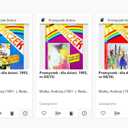
zek Dobra
Promyczek Dobra
Promyczek D
 dla dzieci. 1993,
Promyczek : dla dzieci. 1993,
Promyczek : dla d
nr 03(15)
nr 04(16)
ej (1961- ). Redaktor naczelny
Mulka, Andrzej (1961- ). Redaktor naczelny
Mulka, Andrzej (19
Czasopismo
Czasopismo