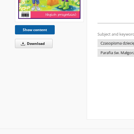
Show content
Subject and keyword
Czasopisma dziecię
Download
Parafia św. Małgor