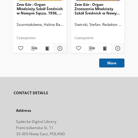
Zew Gór : Organ
Zew Gór : Organ
Zew
Młodzieży Szkół Średnich
Zrzeszenia Młodzieży
Zrz
w Nowym Sączu. 1936, R.
Szkół Średnich w Nowym
Sz
3, nr 26
Sączu. 1935, R. 3, nr 15
Sąc
Szurmiakówna, Halina Barbara (1920-1945). Redaktor naczelny
Siwirski, Stefan. Redaktor naczelny
Siw
Czasopismo
Czasopismo
Cza
More
CONTACT DETAILS
Address
Sądecka Digital Library
Franciszkanska St. 11
33-300 Nowy Sacz, POLAND