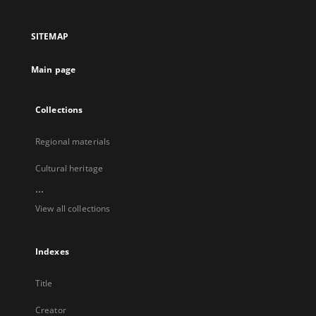
in
in
in
in
a
a
a
a
SITEMAP
new
new
new
new
tab
tab
tab
tab
Main page
Collections
Regional materials
Cultural heritage
...
View all collections
Indexes
Title
Creator