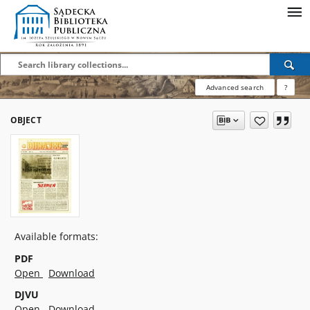
Advanced search
?
OBJECT
Available formats:
PDF
Open
Download
DJVU
Open
Download