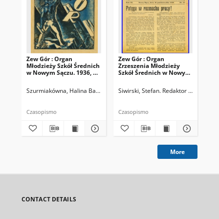
Zew Gór : Organ
Zew Gór : Organ
Zew
Młodzieży Szkół Średnich
Zrzeszenia Młodzieży
Zrz
w Nowym Sączu. 1936, R.
Szkół Średnich w Nowym
Sz
3, nr 26
Sączu. 1935, R. 3, nr 15
Sąc
Szurmiakówna, Halina Barbara (1920-1945). Redaktor naczelny
Siwirski, Stefan. Redaktor naczelny
Siw
Czasopismo
Czasopismo
Cza
More
CONTACT DETAILS