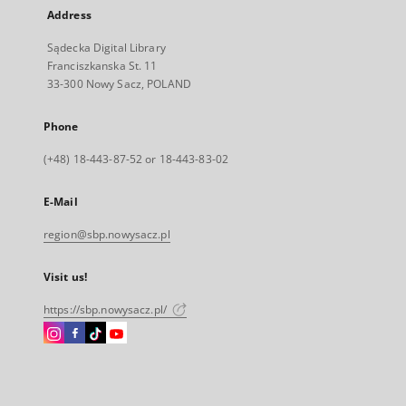
Address
Sądecka Digital Library
Franciszkanska St. 11
33-300 Nowy Sacz, POLAND
Phone
(+48) 18-443-87-52 or 18-443-83-02
E-Mail
region@sbp.nowysacz.pl
Visit us!
https://sbp.nowysacz.pl/
Instagram
Facebook
Instagram
Instagram
External
External
External
External
link,
link,
link,
link,
will
will
will
will
open
open
open
open