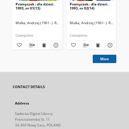
Promyczek : dla dzieci.
Promyczek : dla dzieci.
Pro
1993, nr 01(13)
1993, nr 02(14)
199
Mulka, Andrzej (1961- ). Redaktor naczelny
Mulka, Andrzej (1961- ). Redaktor na
Mul
Czasopismo
Czasopismo
Cza
More
CONTACT DETAILS
Address
Sądecka Digital Library
Franciszkanska St. 11
33-300 Nowy Sacz, POLAND