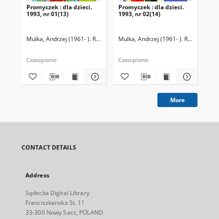
Promyczek : dla dzieci.
Promyczek : dla dzieci.
Pro
1993, nr 01(13)
1993, nr 02(14)
199
Mulka, Andrzej (1961- ). Redaktor naczelny
Mulka, Andrzej (1961- ). Redaktor na
Mul
Czasopismo
Czasopismo
Cza
More
CONTACT DETAILS
Address
Sądecka Digital Library
Franciszkanska St. 11
33-300 Nowy Sacz, POLAND