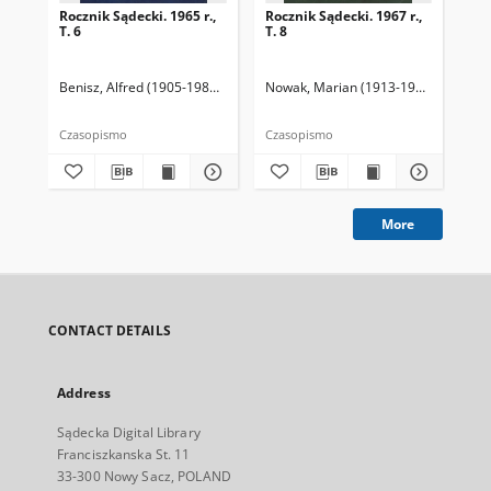
Rocznik Sądecki. 1965 r.,
Rocznik Sądecki. 1967 r.,
Roc
T. 6
T. 8
T. 
Benisz, Alfred (1905-1987). Redaktor
Nowak, Marian (1913-1991). Redakto
Dziwik, Kazimierz (1931-1991). R
Now
Czasopismo
Czasopismo
Cza
More
CONTACT DETAILS
Address
Sądecka Digital Library
Franciszkanska St. 11
33-300 Nowy Sacz, POLAND