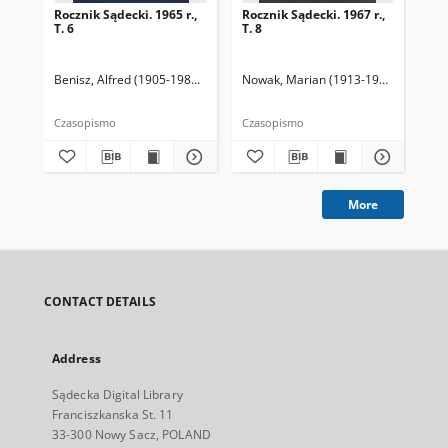
Rocznik Sądecki. 1965 r.,
Rocznik Sądecki. 1967 r.,
Roc
T. 6
T. 8
T. 
Benisz, Alfred (1905-1987). Redaktor
Nowak, Marian (1913-1991). Redakto
Dziwik, Kazimierz (1931-1991). R
Now
Czasopismo
Czasopismo
Cza
More
CONTACT DETAILS
Address
Sądecka Digital Library
Franciszkanska St. 11
33-300 Nowy Sacz, POLAND