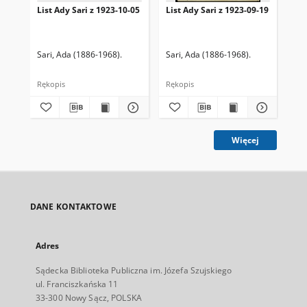
List Ady Sari z 1923-10-05
List Ady Sari z 1923-09-19
Lis
Sari, Ada (1886-1968).
Sari, Ada (1886-1968).
Sar
Rękopis
Rękopis
Ręk
Więcej
DANE KONTAKTOWE
Adres
Sądecka Biblioteka Publiczna im. Józefa Szujskiego
ul. Franciszkańska 11
33-300 Nowy Sącz, POLSKA