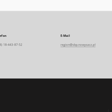
efon
E-Mail
8) 18-443-87-52
region@sbp.nowysacz.pl