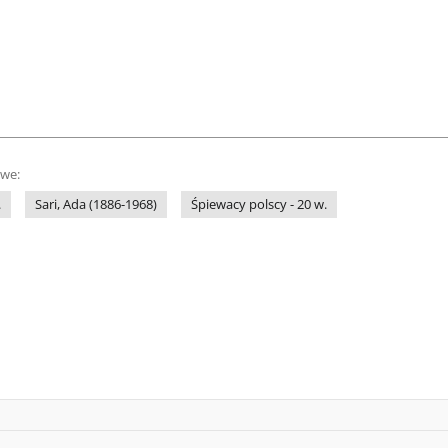
owe:
.
Sari, Ada (1886-1968)
Śpiewacy polscy - 20 w.