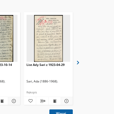
923-10-14
List Ady Sari z 1923-04-29
List Ady Sari z 1923-10
68).
Sari, Ada (1886-1968).
Sari, Ada (1886-1968).
Rękopis
Rękopis
Więcej