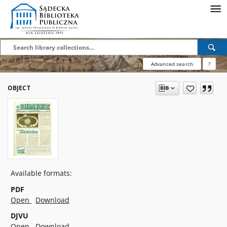
Advanced search
?
OBJECT
Available formats:
PDF
Open
Download
DJVU
Open
Download