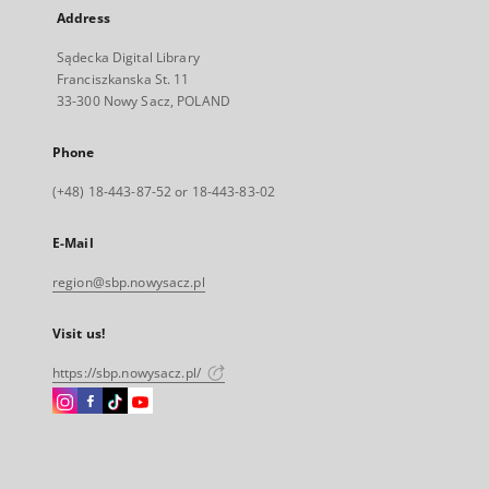
Address
Sądecka Digital Library
Franciszkanska St. 11
33-300 Nowy Sacz, POLAND
Phone
(+48) 18-443-87-52 or 18-443-83-02
E-Mail
region@sbp.nowysacz.pl
Visit us!
https://sbp.nowysacz.pl/
Instagram
Facebook
Instagram
Instagram
External
External
External
External
link,
link,
link,
link,
will
will
will
will
open
open
open
open