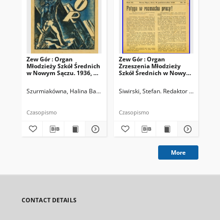
Zew Gór : Organ
Zew Gór : Organ
Zew
Młodzieży Szkół Średnich
Zrzeszenia Młodzieży
Zrz
w Nowym Sączu. 1936, R.
Szkół Średnich w Nowym
Sz
3, nr 26
Sączu. 1935, R. 3, nr 15
Sąc
Szurmiakówna, Halina Barbara (1920-1945). Redaktor naczelny
Siwirski, Stefan. Redaktor naczelny
Siw
Czasopismo
Czasopismo
Cza
More
CONTACT DETAILS