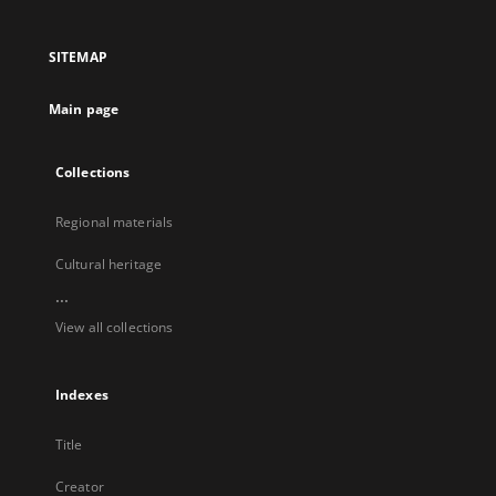
in
in
in
in
a
a
a
a
SITEMAP
new
new
new
new
tab
tab
tab
tab
Main page
Collections
Regional materials
Cultural heritage
...
View all collections
Indexes
Title
Creator