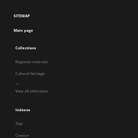
in
in
in
in
a
a
a
a
SITEMAP
new
new
new
new
tab
tab
tab
tab
Main page
Collections
Regional materials
Cultural heritage
...
View all collections
Indexes
Title
Creator