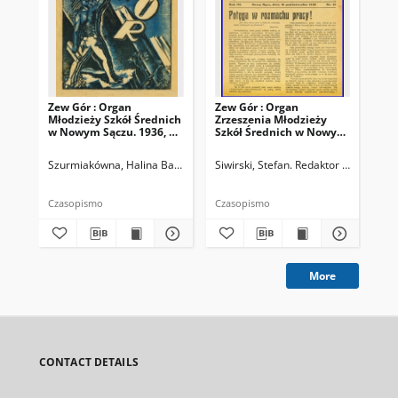
Zew Gór : Organ
Zew Gór : Organ
Zew
Młodzieży Szkół Średnich
Zrzeszenia Młodzieży
Zrz
w Nowym Sączu. 1936, R.
Szkół Średnich w Nowym
Sz
3, nr 26
Sączu. 1935, R. 3, nr 15
Sąc
Szurmiakówna, Halina Barbara (1920-1945). Redaktor naczelny
Siwirski, Stefan. Redaktor naczelny
Siw
Czasopismo
Czasopismo
Cza
More
CONTACT DETAILS