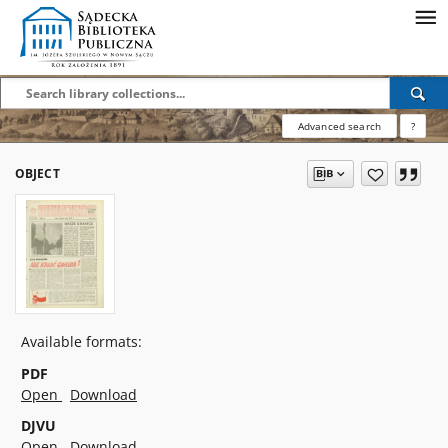
Advanced search
?
OBJECT
Available formats:
PDF
Open
Download
DJVU
Open
Download