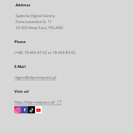
Address
Sądecka Digital Library
Franciszkanska St. 11
33-300 Nowy Sacz, POLAND
Phone
(+48) 18-443-87-52 or 18-443-83-02
E-Mail
region@sbp.nowysacz.pl
Visit us!
https://sbp.nowysacz.pl/
Instagram
Facebook
Instagram
Instagram
External
External
External
External
link,
link,
link,
link,
will
will
will
will
open
open
open
open