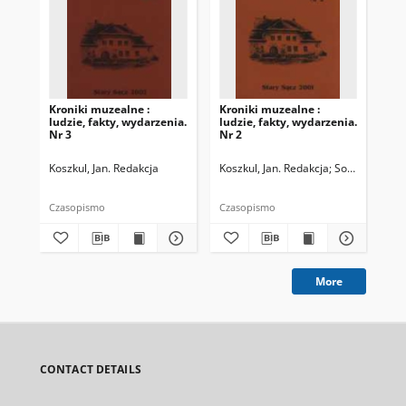
Kroniki muzealne :
Kroniki muzealne :
Kro
ludzie, fakty, wydarzenia.
ludzie, fakty, wydarzenia.
lud
Nr 3
Nr 2
Nr 
Koszkul, Jan. Redakcja
Koszkul, Jan. Redakcja
Sojka, Andrzej
Kos
Czasopismo
Czasopismo
Cza
More
CONTACT DETAILS