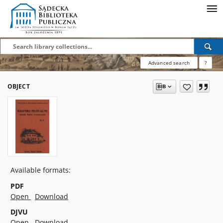
Advanced search
?
OBJECT
Available formats:
PDF
Open
Download
DJVU
Open
Download