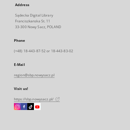
Address
Sądecka Digital Library
Franciszkanska St. 11
33-300 Nowy Sacz, POLAND
Phone
(+48) 18-443-87-52 or 18-443-83-02
E-Mail
region@sbp.nowysacz.pl
Visit us!
https://sbp.nowysacz.pl/
Instagram
Facebook
Instagram
Instagram
External
External
External
External
link,
link,
link,
link,
will
will
will
will
open
open
open
open