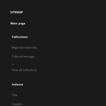
in
in
in
in
a
a
a
a
SITEMAP
new
new
new
new
tab
tab
tab
tab
Main page
Collections
Regional materials
Cultural heritage
...
View all collections
Indexes
Title
Creator