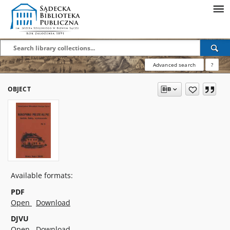
Advanced search
?
OBJECT
Available formats:
PDF
Open
Download
DJVU
Open
Download