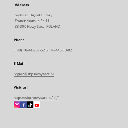
Address
Sądecka Digital Library
Franciszkanska St. 11
33-300 Nowy Sacz, POLAND
Phone
(+48) 18-443-87-52 or 18-443-83-02
E-Mail
region@sbp.nowysacz.pl
Visit us!
https://sbp.nowysacz.pl/
Instagram
Facebook
Instagram
Instagram
External
External
External
External
link,
link,
link,
link,
will
will
will
will
open
open
open
open