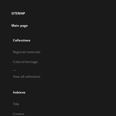
in
in
in
in
a
a
a
a
SITEMAP
new
new
new
new
tab
tab
tab
tab
Main page
Collections
Regional materials
Cultural heritage
...
View all collections
Indexes
Title
Creator