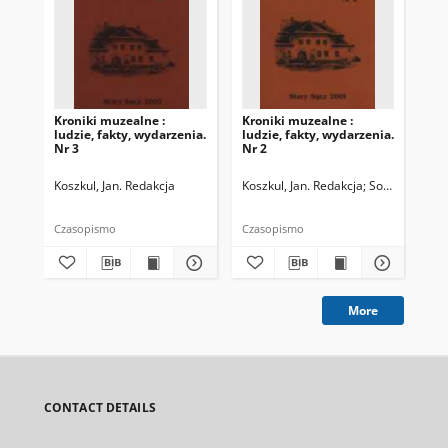
Kroniki muzealne :
Kroniki muzealne :
Kro
ludzie, fakty, wydarzenia.
ludzie, fakty, wydarzenia.
lud
Nr 3
Nr 2
Nr 
Koszkul, Jan. Redakcja
Koszkul, Jan. Redakcja
Sojka, Andrzej
Kos
Czasopismo
Czasopismo
Cza
More
CONTACT DETAILS