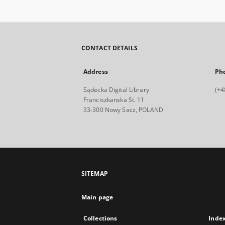
CONTACT DETAILS
Address
Ph
Sądecka Digital Library
(+4
Franciszkanska St. 11
33-300 Nowy Sacz, POLAND
SITEMAP
Main page
Collections
Inde