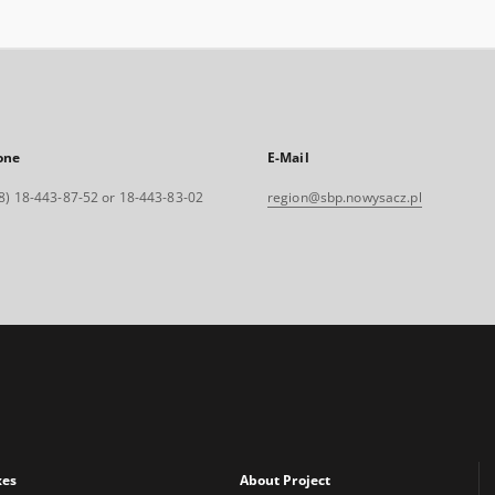
one
E-Mail
8) 18-443-87-52 or 18-443-83-02
region@sbp.nowysacz.pl
xes
About Project