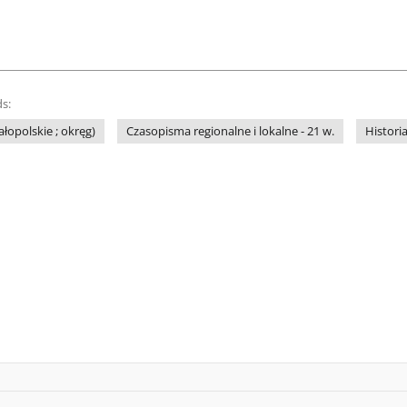
s:
łopolskie ; okręg)
Czasopisma regionalne i lokalne - 21 w.
Histori