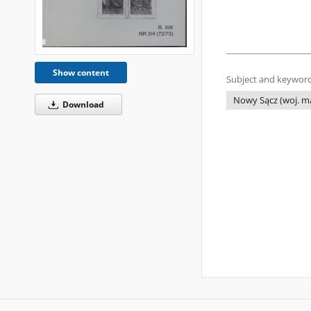
Show content
Subject and keyword
Nowy Sącz (woj. ma
Download