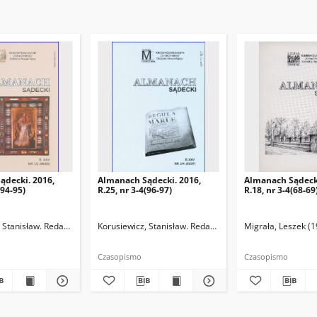
ądecki. 2016,
Almanach Sądecki. 2016,
Almanach Sądecki
(94-95)
R.25, nr 3-4(96-97)
R.18, nr 3-4(68-69
 Stanisław. Redaktor
Migrała, Leszek (1957- ). Redaktor naczelny
Korusiewicz, Stanisław. Redaktor
Migrała, Leszek (1957
Migrała, Leszek (1
Pażucha, Stani
Czasopismo
Czasopismo