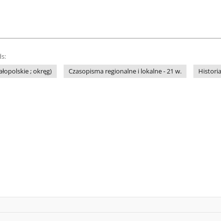
s:
łopolskie ; okręg)
Czasopisma regionalne i lokalne - 21 w.
Histori