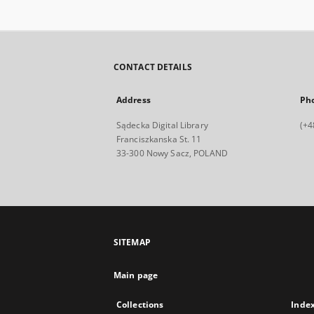
CONTACT DETAILS
Address
Ph
Sądecka Digital Library
(+4
Franciszkanska St. 11
33-300 Nowy Sacz, POLAND
SITEMAP
Main page
Collections
Inde