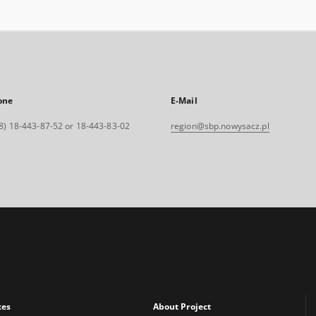
one
E-Mail
8) 18-443-87-52 or 18-443-83-02
region@sbp.nowysacz.pl
xes
About Project