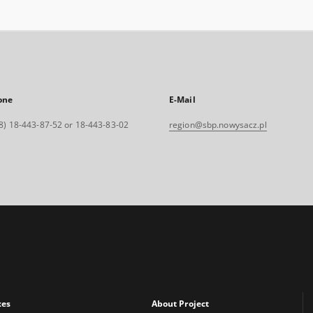
one
E-Mail
8) 18-443-87-52 or 18-443-83-02
region@sbp.nowysacz.pl
xes
About Project