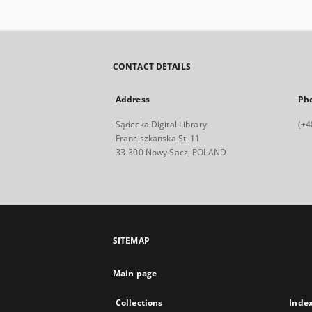
CONTACT DETAILS
Address
Ph
Sądecka Digital Library
(+4
Franciszkanska St. 11
33-300 Nowy Sacz, POLAND
SITEMAP
Main page
Collections
Inde