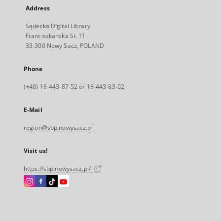
Address
Sądecka Digital Library
Franciszkanska St. 11
33-300 Nowy Sacz, POLAND
Phone
(+48) 18-443-87-52 or 18-443-83-02
E-Mail
region@sbp.nowysacz.pl
Visit us!
https://sbp.nowysacz.pl/
Instagram
Facebook
Instagram
Instagram
External
External
External
External
link,
link,
link,
link,
will
will
will
will
open
open
open
open