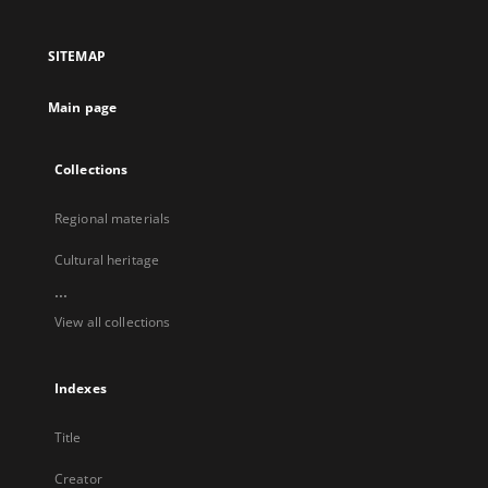
in
in
in
in
a
a
a
a
SITEMAP
new
new
new
new
tab
tab
tab
tab
Main page
Collections
Regional materials
Cultural heritage
...
View all collections
Indexes
Title
Creator