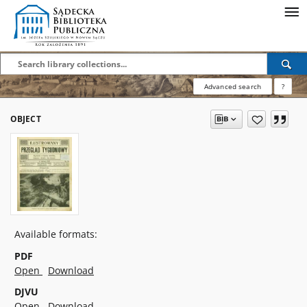
Advanced search
?
OBJECT
Available formats:
PDF
Open
Download
DJVU
Open
Download