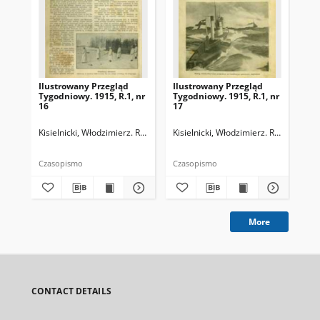
Ilustrowany Przegląd
Ilustrowany Przegląd
Ilu
Tygodniowy. 1915, R.1, nr
Tygodniowy. 1915, R.1, nr
Tyg
16
17
18
Kisielnicki, Włodzimierz. Redaktor naczelny
Kisielnicki, Włodzimierz. Redaktor na
Kozłowski, Karol. Redaktor
Kis
Czasopismo
Czasopismo
Cza
More
CONTACT DETAILS