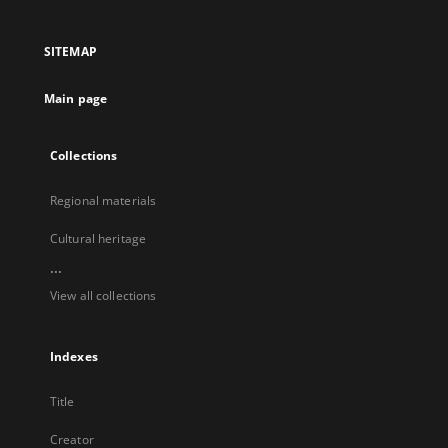
in
in
in
in
a
a
a
a
SITEMAP
new
new
new
new
tab
tab
tab
tab
Main page
Collections
Regional materials
Cultural heritage
...
View all collections
Indexes
Title
Creator