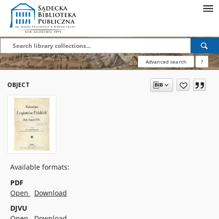
Advanced search
?
OBJECT
Available formats:
PDF
Open
Download
DJVU
Open
Download