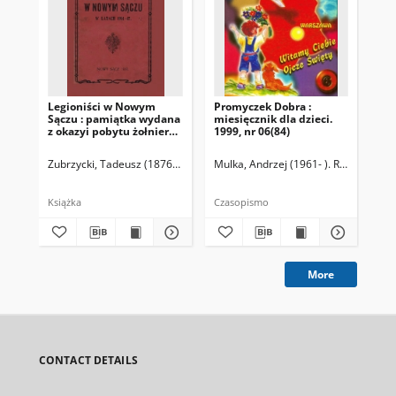
Legioniści w Nowym
Promyczek Dobra :
O 
Sączu : pamiątka wydana
miesięcznik dla dzieci.
pe
z okazyi pobytu żołnierzy
1999, nr 06(84)
Dic
polskich w Nowym Sączu
w latach 1914-1917
Zubrzycki, Tadeusz (1876-1928). Redaktor
Mulka, Andrzej (1961- ). Redaktor na
Lunda, Paweł. Redaktor
Ser
Książka
Czasopismo
Cza
More
CONTACT DETAILS