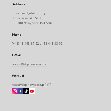
Address
Sądecka Digital Library
Franciszkanska St. 11
33-300 Nowy Sacz, POLAND
Phone
(+48) 18-443-87-52 or 18-443-83-02
E-Mail
region@sbp.nowysacz.pl
Visit us!
https://sbp.nowysacz.pl/
Instagram
Facebook
Instagram
Instagram
External
External
External
External
link,
link,
link,
link,
will
will
will
will
open
open
open
open