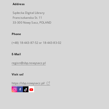
Address
Sądecka Digital Library
Franciszkanska St. 11
33-300 Nowy Sacz, POLAND
Phone
(+48) 18-443-87-52 or 18-443-83-02
E-Mail
region@sbp.nowysacz.pl
Visit us!
https://sbp.nowysacz.pl/
Instagram
Facebook
Instagram
Instagram
External
External
External
External
link,
link,
link,
link,
will
will
will
will
open
open
open
open