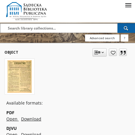
Advanced search
?
OBJECT
Available formats:
PDF
Open
Download
DJVU
Open
Download