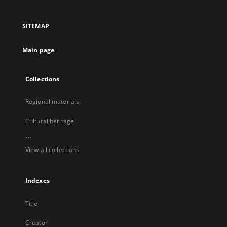
in
in
in
in
a
a
a
a
SITEMAP
new
new
new
new
tab
tab
tab
tab
Main page
Collections
Regional materials
Cultural heritage
...
View all collections
Indexes
Title
Creator