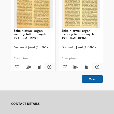
Szkolnictwo : organ
Szkolnictwo : organ
Szk
nauczycieli ludowych.
nauczycieli ludowych.
nau
1911, R.21, nr 01
1911, R.21, nr 02
191
Gutowski, Józef (1859-1916). Redaktor
Gutowski, Józef (1859-1916). Redakto
Gut
Czasopismo
Czasopismo
Cza
More
CONTACT DETAILS