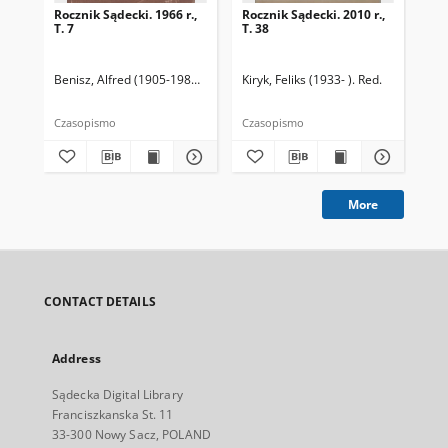
Rocznik Sądecki. 1966 r.,
Rocznik Sądecki. 2010 r.,
Roc
T. 7
T. 38
T. 
Benisz, Alfred (1905-1987). Red.
Czernecka, Stefania. Red.
Kiryk, Feliks (1933- ). Red.
Dziwik, Kaz
Kir
Czasopismo
Czasopismo
Cza
More
CONTACT DETAILS
Address
Sądecka Digital Library
Franciszkanska St. 11
33-300 Nowy Sacz, POLAND