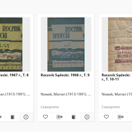
cki. 1967 r., T. 8
Rocznik Sądecki. 1968 r., T. 9
Rocznik Sądecki.
r., T. 10-11
an (1913-1991). Redaktor naczelny
imierz (1931-1991). Redaktor
Nowak, Marian (1913-1991). Redaktor
Nowak, Marian (1913-1991). Redaktor
Nowak, Marian (19
Plechta, Józ
Czasopismo
Czasopismo