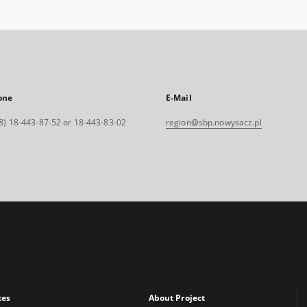
one
E-Mail
8) 18-443-87-52 or 18-443-83-02
region@sbp.nowysacz.pl
xes
About Project