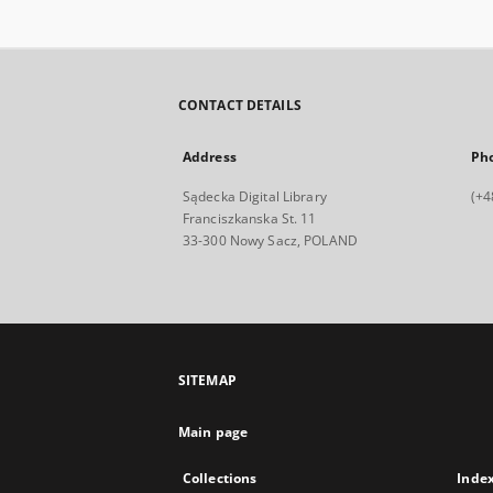
CONTACT DETAILS
Address
Ph
Sądecka Digital Library
(+4
Franciszkanska St. 11
33-300 Nowy Sacz, POLAND
SITEMAP
Main page
Collections
Inde