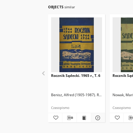
OBJECTS
similar
Rocznik Sądecki. 1965 r., T. 6
Rocznik Sąde
Benisz, Alfred (1905-1987). Redaktor
Nowak, Mari
Dziwik, Kaz
Czasopismo
Czasopismo