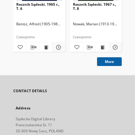
Rocznik Sądecki. 1965 r.,
Rocznik Sądecki. 1967 r.,
Roc
T. 6
T. 8
T. 
Benisz, Alfred (1905-1987). Redaktor
Nowak, Marian (1913-1991). Redakto
Dziwik, Kazimierz (1931-1991). R
Now
Czasopismo
Czasopismo
Cza
More
CONTACT DETAILS
Address
Sądecka Digital Library
Franciszkanska St. 11
33-300 Nowy Sacz, POLAND